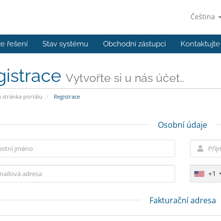
Čeština
e řešení
Stav systému
Obchodní zástupci
Kontaktujte
gistrace
Vytvořte si u nás účet..
stránka portálu
Registrace
Osobní údaje
+1
Fakturační adresa