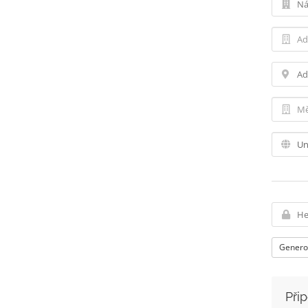
Genero
Při