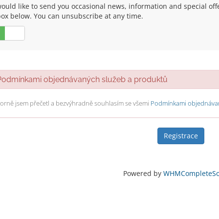
uld like to send you occasional news, information and special offers
box below. You can unsubscribe at any time.
Ne
dmínkami objednávaných služeb a produktů
orně jsem přečetl a bezvýhradně souhlasím se všemi
Podmínkami objednávan
Powered by
WHMCompleteSol