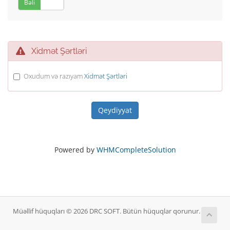
Bəli
Xeyr
Xidmət Şərtləri
Oxudum və razıyam
Xidmət Şərtləri
Powered by
WHMCompleteSolution
Müəllif hüquqları © 2026 DRC SOFT. Bütün hüquqlar qorunur.