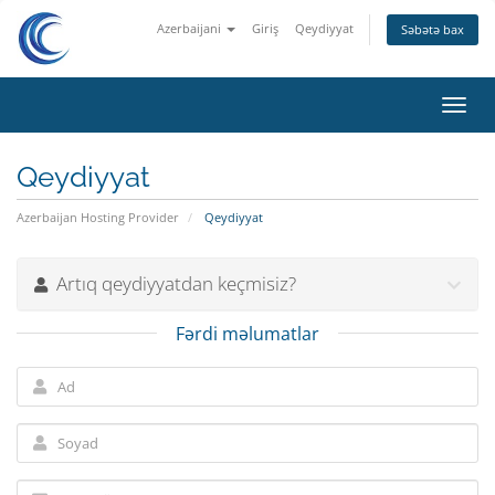
Azerbaijani
Giriş
Qeydiyyat
Səbətə bax
Naviq
keçid
Qeydiyyat
Azerbaijan Hosting Provider
Qeydiyyat
Artıq qeydiyyatdan keçmisiz?
Fərdi məlumatlar