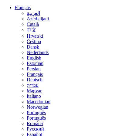
Français
العربية
Azerbaijani
Català
中文
Hrvatski
Čeština
Dansk
Nederlands
English
Estonian
Persian
Français
Deutsch
עברית
Magyar
Italiano
Macedonian
Norwegian
Português
Português
Română
Русский
Español