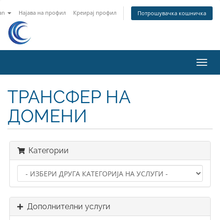
an
Најава на профил
Креирај профил
Потрошувачка кошничка
Вклу
ја
нави
ТРАНСФЕР НА
ДОМЕНИ
Категории
Дополнителни услуги