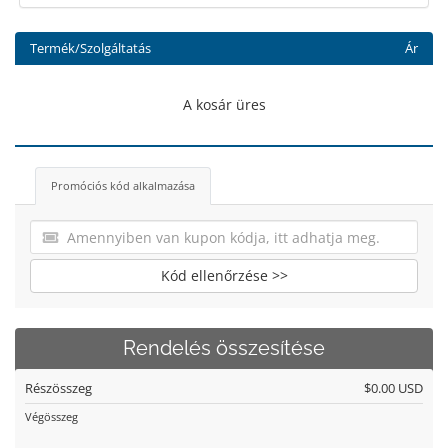
Termék/Szolgáltatás
Ár
A kosár üres
Promóciós kód alkalmazása
Kód ellenőrzése >>
Rendelés összesítése
Részösszeg
$0.00 USD
Végösszeg