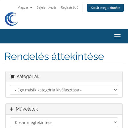
Magyar
Bejelentkezés
Regisztráció
Kosár megtekintése
Váltá
a
navig
Rendelés áttekintése
Kategóriák
Műveletek