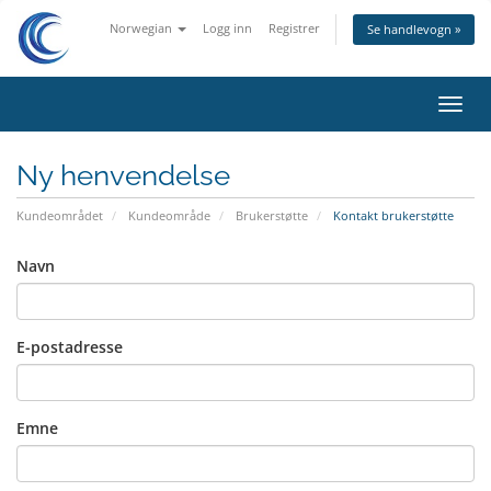
Norwegian
Logg inn
Registrer
Se handlevogn »
Bytt
navig
Ny henvendelse
Kundeområdet
Kundeområde
Brukerstøtte
Kontakt brukerstøtte
Navn
E-postadresse
Emne