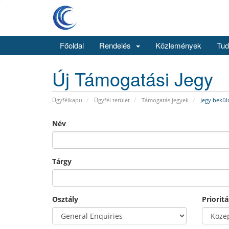
Főoldal
Rendelés
Közlemények
Tud
Új Támogatási Jegy
Ügyfélkapu
Ügyfél terület
Támogatás jegyek
Jegy bekül
Név
Tárgy
Osztály
Prioritá