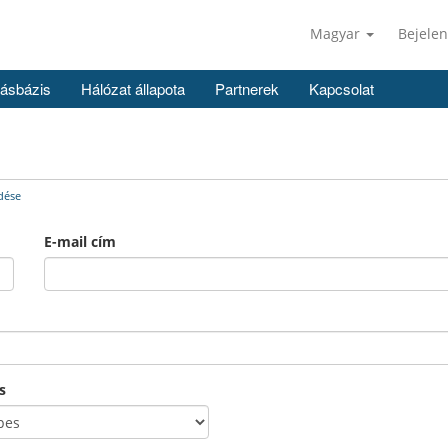
Magyar
Bejelen
ásbázis
Hálózat állapota
Partnerek
Kapcsolat
dése
E-mail cím
s