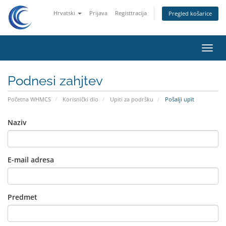
Hrvatski
Prijava
Registtracija
Pregled košarice
Preba
navig
Podnesi zahjtev
Početna WHMCS
Korisnički dio
Upiti za podršku
Pošalji upit
Naziv
E-mail adresa
Predmet