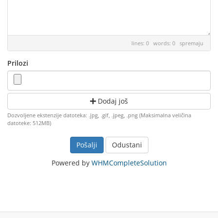
lines: 0 words: 0
spremaju
Prilozi
Dodaj još
Dozvoljene ekstenzije datoteka: .jpg, .gif, .jpeg, .png (Maksimalna veličina
datoteke: 512MB)
Odustani
Powered by
WHMCompleteSolution