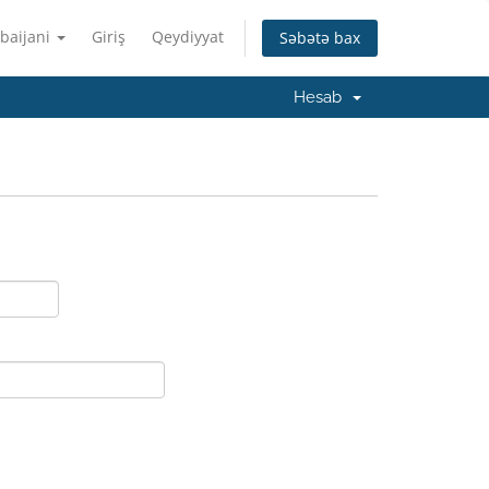
baijani
Giriş
Qeydiyyat
Səbətə bax
Hesab