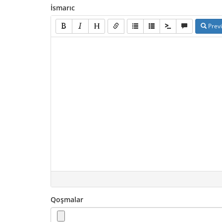
İsmarıc
Prev
Qoşmalar