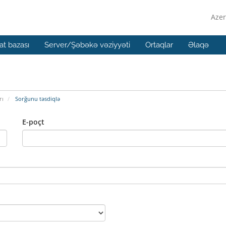
Azer
t bazası
Server/Şəbəkə vəziyyəti
Ortaqlar
Əlaqə
rı
Sorğunu təsdiqlə
E-poçt