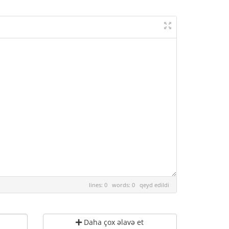
lines: 0 words: 0
qeyd edildi
Daha çox əlavə et