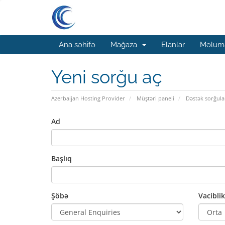
Ana səhifə
Mağaza
Elanlar
Məluma
Yeni sorğu aç
Azerbaijan Hosting Provider
Müştəri paneli
Dəstək sorğula
Ad
Başlıq
Şöbə
Vaciblik